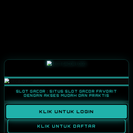
SLOT GACOR : SITUS SLOT GACOR FAVORIT
DENGAN AKSES MUDAH DAN PRAKTIS
KLIK UNTUK LOGIN
KLIK UNTUK DAFTAR